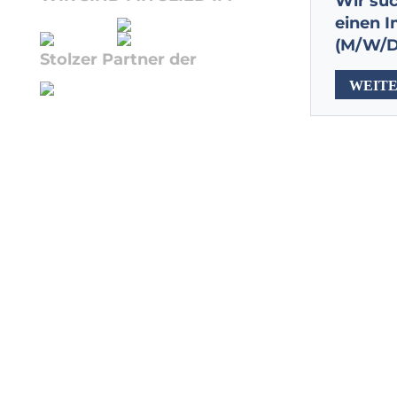
Wir su
einen 
(M/W/D
Stolzer Partner der
WEIT