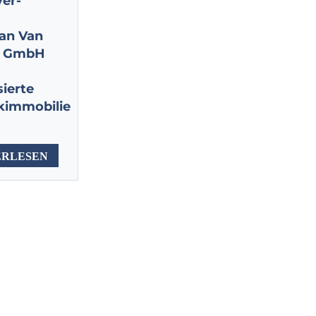
er-
an Van
e GmbH
sierte
ikimmobilie
ERLESEN