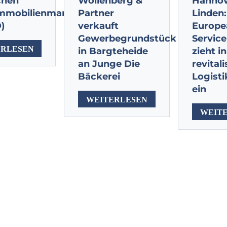
chen
Wollenberg &
Hannov
Immobilienmanager
Partner
Linden:
)
verkauft
Europe
Gewerbegrundstück
Servic
ERLESEN
in Bargteheide
zieht in
an Junge Die
revitali
Bäckerei
Logist
ein
WEITERLESEN
WEIT